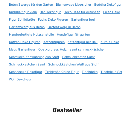
Beton Zwerge für den Garten
Blumenvase kippsicher
Buddha Dekofigur
buddha figur klein
Bär Dekofigur
Deko Hase für draussen
Eulen Deko
Figur Schildkröte
Fuchs Deko Figuren
Gartenfigur Igel
Gartenzwerg aus Beton
Gartenzwerg in Beton
Handgefertigte Holzschatulle
Hundefigur für garten
Katzen Deko Figuren
Katzenfiguren
Katzenfigur mit Ball
Kürbis Deko
Maus Gartenfigur
Obstkorb aus Holz
samt schmuckkästchen
Schmuckaufbewahrung aus Stoff
Schmuckkasten Samt
Schmuckkästchen Samt
Schmuckkästchen Weiß aus Stoff
Schneeeule Dekofigur
Teddybär Kleine Figur
Tischdeko
Tischdeko Set
Wolf Dekofigur
Bestseller