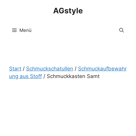
Zum
AGstyle
Inhalt
springen
Menü
Start
/
Schmuckschatullen
/
Schmuckaufbewahr
ung aus Stoff
/ Schmuckkasten Samt