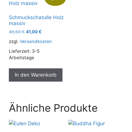
Schmuckschatulle Holz
massiv
Ursprünglicher
Aktueller
49,50
€
41,00
€
Preis
Preis
zzgl.
Versandkosten
war:
ist:
49,50 €
41,00 €.
Lieferzeit:
3-5
Arbeitstage
In den Warenkorb
Ähnliche Produkte