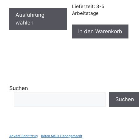
Dieses
Lieferzeit:
3-5
Arbeitstage
Produkt
Ausführung
weist
wählen
mehrere
In den Warenkorb
Varianten
auf.
Die
Optionen
können
auf
der
Suchen
Produktseite
gewählt
Suchen
werden
Advent Schriftzug
Beton Maus Handgemacht