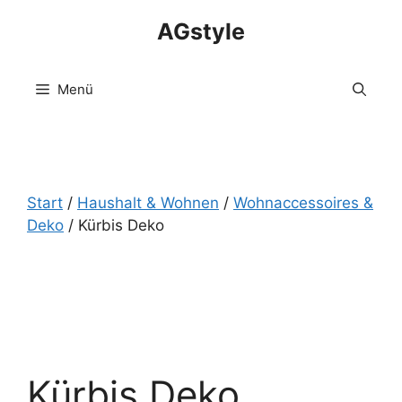
Zum
AGstyle
Inhalt
springen
Menü
Start
/
Haushalt & Wohnen
/
Wohnaccessoires &
Deko
/ Kürbis Deko
Kürbis Deko